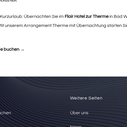
 Kurzurlaub: Übernachten Sie im
Flair Hotel zur Therme
in Bad W
 Mit unserem Arrangement
Therme mit Übernachtung
starten S
de buchen →
Weitere Seiten
uchen
Über uns
News