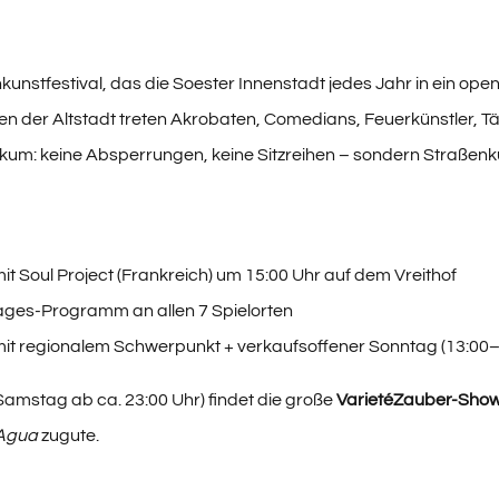
kunstfestival, das die Soester Innenstadt jedes Jahr in ein op
n der Altstadt treten Akrobaten, Comedians, Feuerkünstler, T
likum: keine Absperrungen, keine Sitzreihen – sondern Straße
it Soul Project (Frankreich) um 15:00 Uhr auf dem Vreithof
ages-Programm an allen 7 Spielorten
 mit regionalem Schwerpunkt + verkaufsoffener Sonntag (13:00–
amstag ab ca. 23:00 Uhr) findet die große
VarietéZauber-Sho
 Agua
zugute.