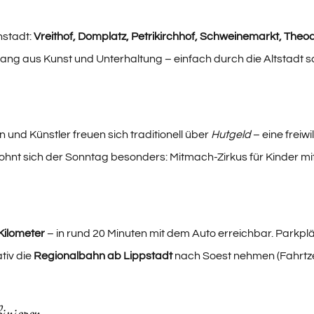
nstadt:
Vreithof, Domplatz, Petrikirchhof, Schweinemarkt, Th
gang aus Kunst und Unterhaltung – einfach durch die Altstadt
en und Künstler freuen sich traditionell über
Hutgeld
– eine freiw
 lohnt sich der Sonntag besonders: Mitmach-Zirkus für Kinder m
Kilometer
– in rund 20 Minuten mit dem Auto erreichbar. Parkpl
tiv die
Regionalbahn ab Lippstadt
nach Soest nehmen (Fahrtzei
inieren