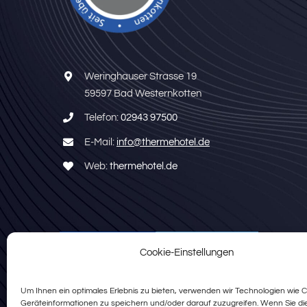
Weringhauser Strasse 19
59597 Bad Westernkotten
Telefon:
02943 97500
E-Mail:
info@thermehotel.de
Web:
thermehotel.de
Cookie-Einstellungen
100%
Weiterempfehlung
Um Ihnen ein optimales Erlebnis zu bieten, verwenden wir Technologien wie 
Flair Hotel zur Therme
Geräteinformationen zu speichern und/oder darauf zuzugreifen. Wenn Sie d