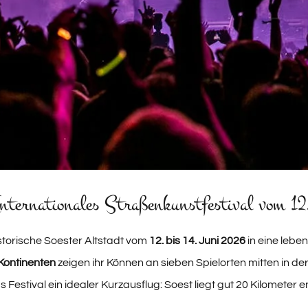
rnationales Straßenkunstfestival vom 12.
storische Soester Altstadt vom
12. bis 14. Juni 2026
in eine lebe
Kontinenten
zeigen ihr Können an sieben Spielorten mitten in der
 Festival ein idealer Kurzausflug: Soest liegt gut 20 Kilometer en