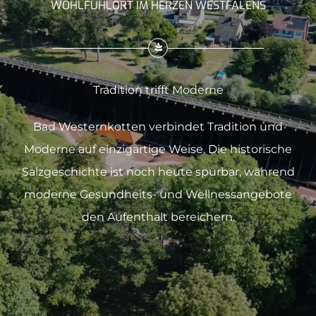
WOHLFÜHLORT IM HERZEN WESTFALENS
Tradition trifft Moderne
Bad Westernkotten verbindet Tradition und
Moderne auf einzigartige Weise. Die historische
Salzgeschichte ist noch heute spürbar, während
moderne Gesundheits- und Wellnessangebote
den Aufenthalt bereichern.